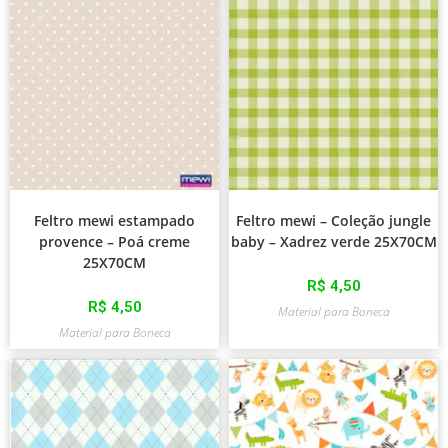
Feltro mewi estampado
Feltro mewi – Coleção jungle
provence – Poá creme
baby – Xadrez verde 25X70CM
25X70CM
R$
4,50
R$
4,50
Material para Boneca
Material para Boneca