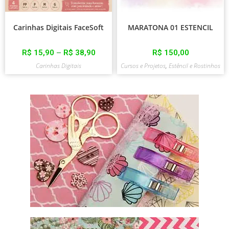
Carinhas Digitais FaceSoft
MARATONA 01 ESTENCIL
R$
15,90
–
R$
38,90
R$
150,00
Carinhas Digitais
Cursos e Projetos
,
Estêncil e Rostinhos