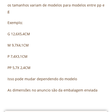
os tamanhos variam de modelos para modelos entre pp e
g
Exemplo;
G 12,6X5,4CM
M 9,7X4,1CM
P 7,4X3,1CM
PP 5,7X 2,4CM
Isso pode mudar dependendo do modelo
As dimensões no anuncio são da embalagem enviada