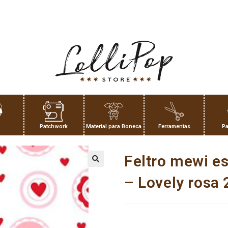
Patchwork
Material para Boneca
Ferramentas
Pa
Feltro mewi e
– Lovely ros