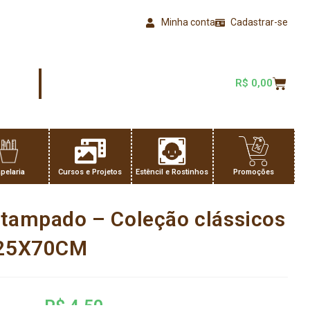
Minha conta
Cadastrar-se
R$
0,00
pelaria
Cursos e Projetos
Estêncil e Rostinhos
Promoções
stampado – Coleção clássicos
a 25X70CM
R$
4,50