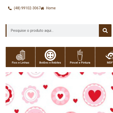
(48) 99102-3067
Home
Fios e Linhas
Botões e Rebites
Pincel e Pintura
MDF