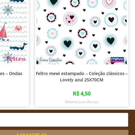
res – Ondas
Feltro mewi estampado – Coleção clássicos –
Lovely azul 25X70CM
R$
4,50
Material para Boneca
CADASTRE-SE