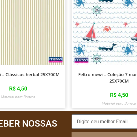
i – Clássicos herbal 25X70CM
Feltro mewi – Coleção 7 ma
25X70CM
R$
4,50
R$
4,50
Material para Boneca
Material para Boneca
EBER NOSSAS