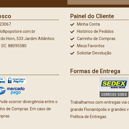
osco
Painel do Cliente
023067
Minha Conta
ollipopstore.com.br
Histórico de Pedidos
do Horn, 533 Jardim Atlântico
Carrinho de Compras
 - SC. 88095580
Meus Favoritos
Solicitar Devolução
Formas de Entrega
ode ocorrer divergência entre o
Trabalhamos com entregas via co
inho de Compras. Em caso de
grande Florianópolis e grandes 
mpras.
Política de Entregas.