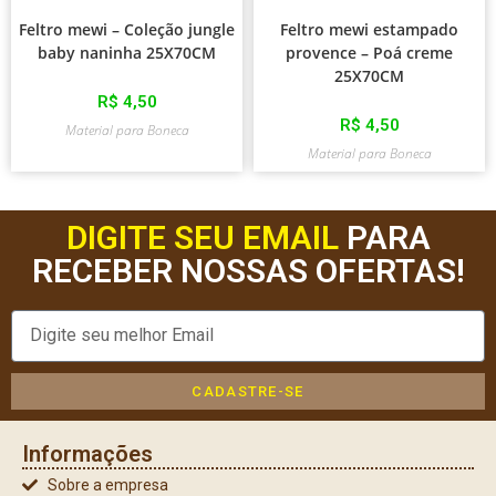
Feltro mewi – Coleção jungle
Feltro mewi estampado
baby naninha 25X70CM
provence – Poá creme
25X70CM
R$
4,50
R$
4,50
Material para Boneca
Material para Boneca
DIGITE SEU EMAIL
PARA
RECEBER NOSSAS OFERTAS!
CADASTRE-SE
Informações
Sobre a empresa