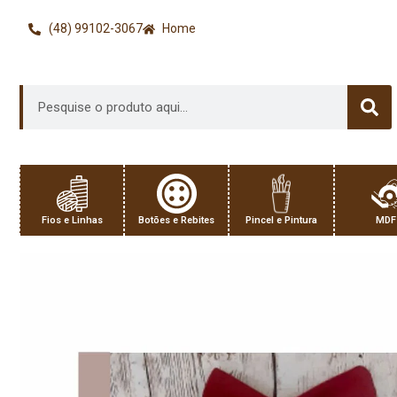
(48) 99102-3067
Home
Fios e Linhas
Botões e Rebites
Pincel e Pintura
MDF