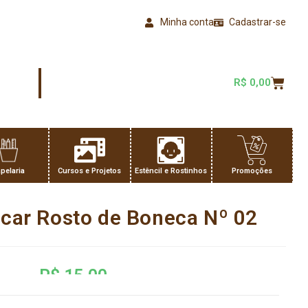
Minha conta
Cadastrar-se
R$
0,00
pelaria
Cursos e Projetos
Estêncil e Rostinhos
Promoções
scar Rosto de Boneca Nº 02
R$
15,00