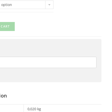
 option
 CART
ion
0,020 kg