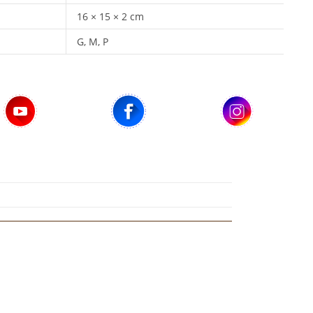
16 × 15 × 2 cm
G, M, P