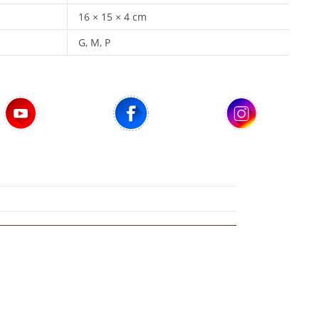
16 × 15 × 4 cm
G, M, P