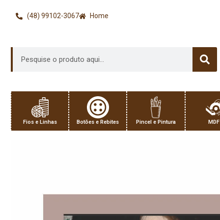
(48) 99102-3067
Home
Fios e Linhas
Botões e Rebites
Pincel e Pintura
MDF