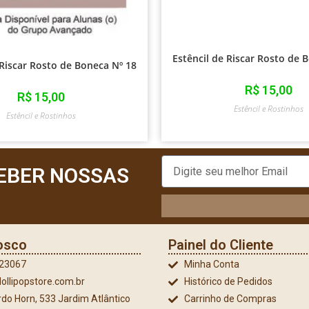
Estêncil de Riscar Rosto de 
 Riscar Rosto de Boneca Nº 18
R$
15,00
R$
15,00
Estêncil e Rostinhos
Estêncil e Rostinhos
EBER NOSSAS
osco
Painel do Cliente
023067
Minha Conta
ollipopstore.com.br
Histórico de Pedidos
do Horn, 533 Jardim Atlântico
Carrinho de Compras