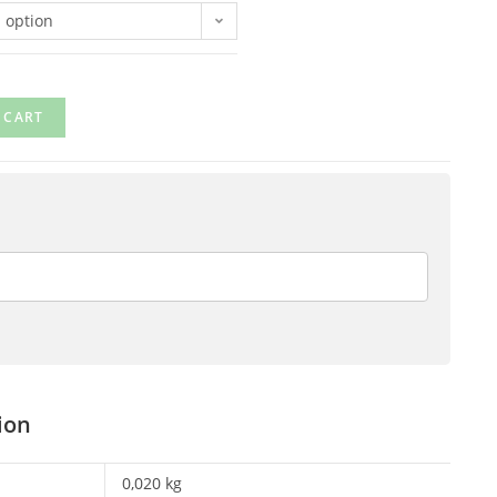
 option
 CART
ion
0,020 kg