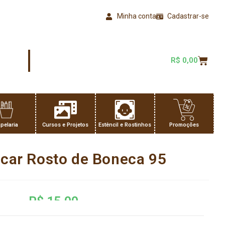
Minha conta
Cadastrar-se
R$
0,00
pelaria
Cursos e Projetos
Estêncil e Rostinhos
Promoções
scar Rosto de Boneca 95
R$
15,00