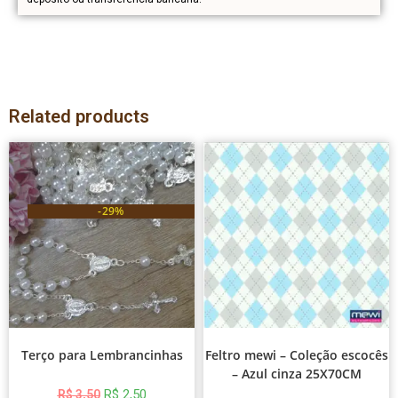
Related products
-29%
Terço para Lembrancinhas
Feltro mewi – Coleção escocês
– Azul cinza 25X70CM
R$
2,50
R$
3,50