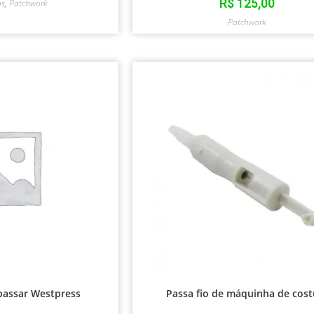
R$
125,00
as
,
Patchwork
Patchwork
passar Westpress
Passa fio de máquinha de cost