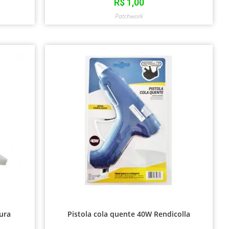
R$
1,00
Patchwork
ura
Pistola cola quente 40W Rendicolla