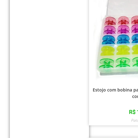
Estojo com bobina p
co
R$
Pat