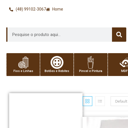
(48) 99102-3067
Home
Fios e Linhas
Botões e Rebites
Pincel e Pintura
MDF
Default