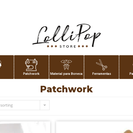
Patchwork
Material para Boneca
Ferramentas
Pa
Patchwork
 sorting