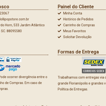
osco
Painel do Cliente
023067
Minha Conta
ollipopstore.com.br
Histórico de Pedidos
do Horn, 533 Jardim Atlântico
Carrinho de Compras
 - SC. 88095580
Meus Favoritos
Solicitar Devolução
Formas de Entrega
ode ocorrer divergência entre o
Trabalhamos com entregas via co
inho de Compras. Em caso de
grande Florianópolis e grandes 
mpras.
Política de Entregas.