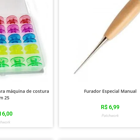
ara máquina de costura
Furador Especial Manual
m 25
R$
6,99
16,00
Patchwork
chwork