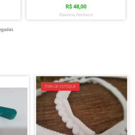
R$
48,00
Papelaria
,
Patchwork
egadas
FORA DE ESTOQUE