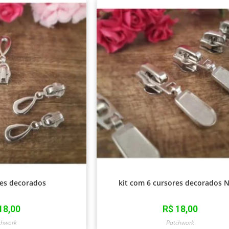
res decorados
kit com 6 cursores decorados N
18,00
R$
18,00
chwork
Patchwork