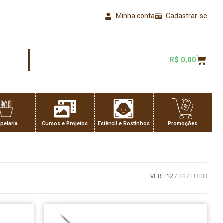
Minha conta
Cadastrar-se
R$
0,00
pelaria
Cursos e Projetos
Estêncil e Rostinhos
Promoções
VER:
12
24
TUDO