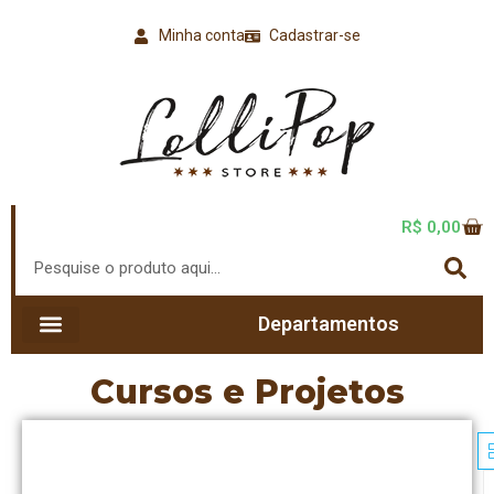
Minha conta
Cadastrar-se
R$
0,00
Departamentos
Cursos e Projetos