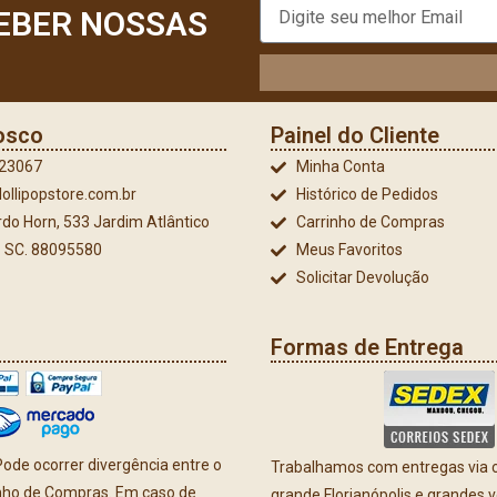
EBER NOSSAS
osco
Painel do Cliente
023067
Minha Conta
ollipopstore.com.br
Histórico de Pedidos
do Horn, 533 Jardim Atlântico
Carrinho de Compras
 - SC. 88095580
Meus Favoritos
Solicitar Devolução
Formas de Entrega
ode ocorrer divergência entre o
Trabalhamos com entregas via co
inho de Compras. Em caso de
grande Florianópolis e grandes 