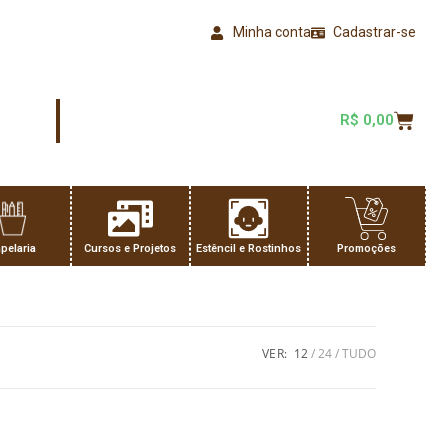
Minha conta
Cadastrar-se
R$
0,00
pelaria
Cursos e Projetos
Estêncil e Rostinhos
Promoções
VER:
12
24
TUDO