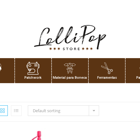
Patchwork
Material para Boneca
Ferramentas
Pa
Default sorting