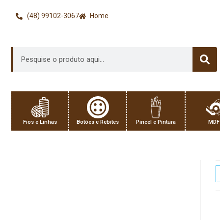
(48) 99102-3067
Home
Fios e Linhas
Botões e Rebites
Pincel e Pintura
MDF