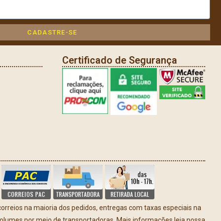
CADASTRE-SE
Certificado de Segurança
rreios na maioria dos pedidos, entregas com taxas especiais na
volumes por meio de transportadoras. Mais informações leia nossa