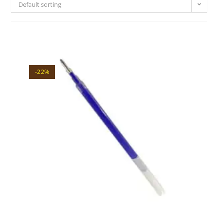
Default sorting
-22%