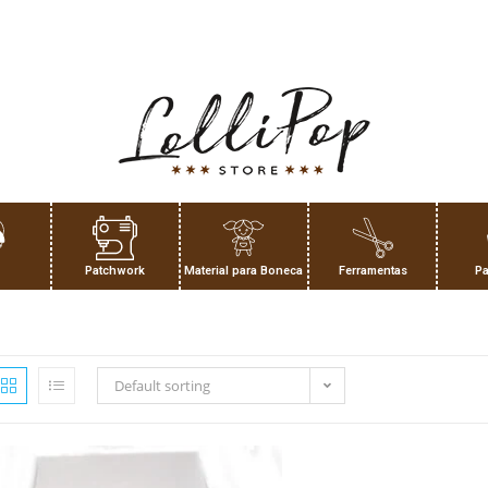
Patchwork
Material para Boneca
Ferramentas
Pa
Default sorting