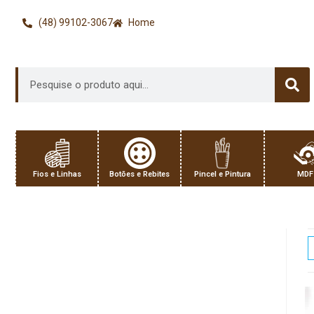
(48) 99102-3067
Home
Fios e Linhas
Botões e Rebites
Pincel e Pintura
MDF