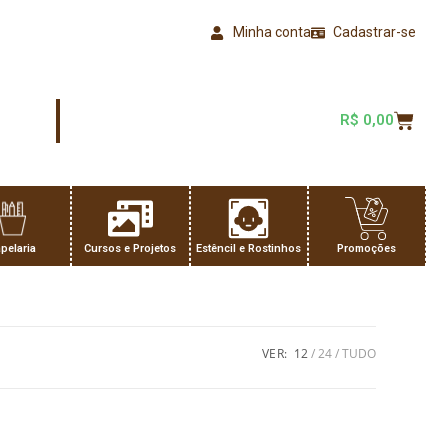
Minha conta
Cadastrar-se
R$
0,00
pelaria
Cursos e Projetos
Estêncil e Rostinhos
Promoções
VER:
12
24
TUDO