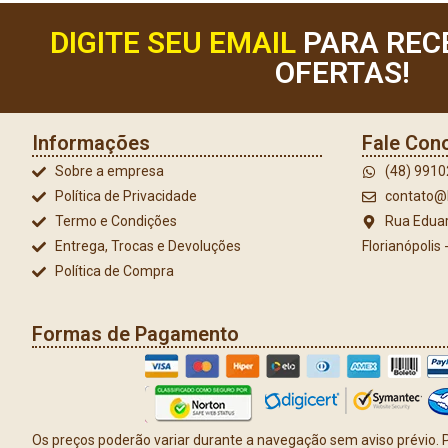
DIGITE SEU EMAIL
PARA REC
OFERTAS!
Informações
Fale Con
Sobre a empresa
(48) 991
Política de Privacidade
contato@l
Termo e Condições
Rua Eduar
Entrega, Trocas e Devoluções
Florianópolis
Política de Compra
Formas de Pagamento
Os preços poderão variar durante a navegação sem aviso prévio. P