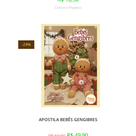
Cursos e Projetos
-29%
APOSTILA BEBÊS GENGIBRES
R$
49,90
R$
69,90