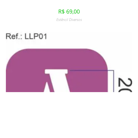
R$
69,00
Estêncil Diversos