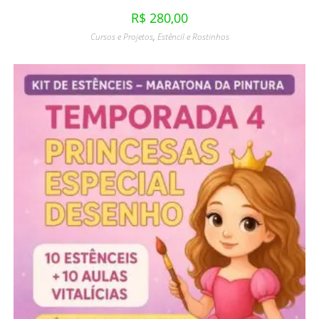
R$
280,00
Cursos e Projetos
,
Estêncil e Rostinhos