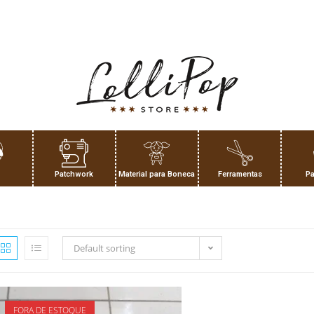
Patchwork
Material para Boneca
Ferramentas
Pa
Default sorting
FORA DE ESTOQUE