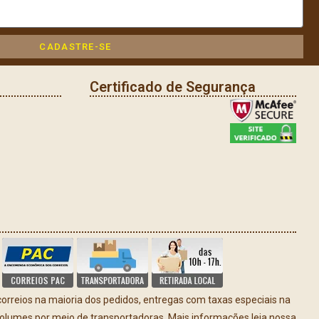
CADASTRE-SE
Certificado de Segurança
rreios na maioria dos pedidos, entregas com taxas especiais na
volumes por meio de transportadoras. Mais informações leia nossa