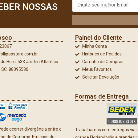
EBER NOSSAS
osco
Painel do Cliente
023067
Minha Conta
ollipopstore.com.br
Histórico de Pedidos
do Horn, 533 Jardim Atlântico
Carrinho de Compras
 - SC. 88095580
Meus Favoritos
Solicitar Devolução
Formas de Entrega
ode ocorrer divergência entre o
Trabalhamos com entregas via co
inho de Compras. Em caso de
grande Florianópolis e grandes 