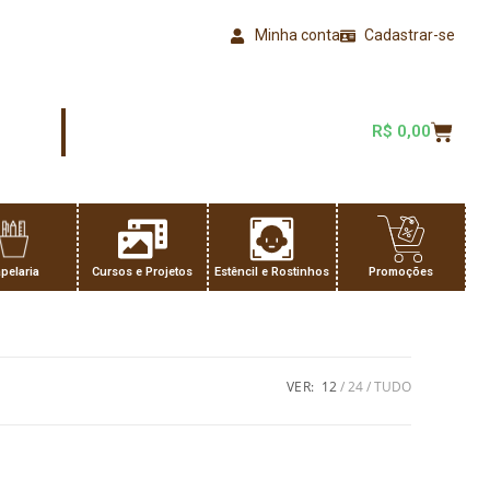
Minha conta
Cadastrar-se
R$
0,00
pelaria
Cursos e Projetos
Estêncil e Rostinhos
Promoções
VER:
12
24
TUDO