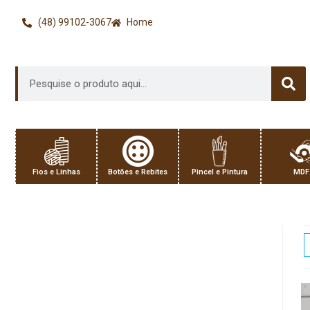
(48) 99102-3067
Home
Fios e Linhas
Botões e Rebites
Pincel e Pintura
MDF