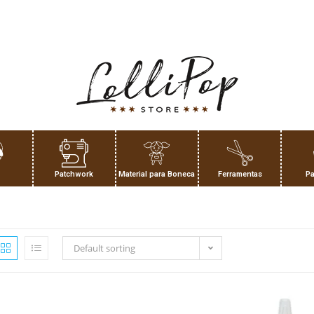
Patchwork
Material para Boneca
Ferramentas
Pa
Default sorting