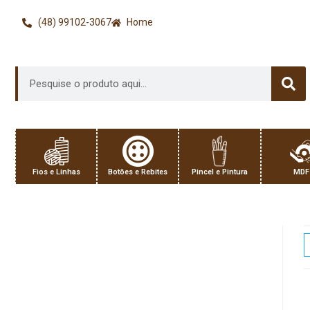
(48) 99102-3067
Home
Fios e Linhas
Botões e Rebites
Pincel e Pintura
MDF