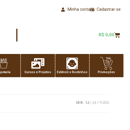
Minha conta
Cadastrar-se
R$
0,00
pelaria
Cursos e Projetos
Estêncil e Rostinhos
Promoções
VER:
12
24
TUDO