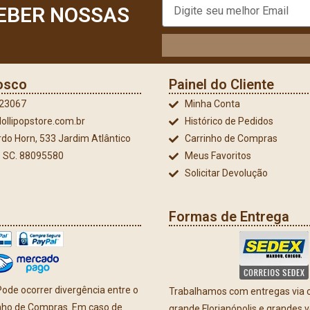
EBER NOSSAS
osco
Painel do Cliente
023067
Minha Conta
ollipopstore.com.br
Histórico de Pedidos
do Horn, 533 Jardim Atlântico
Carrinho de Compras
 - SC. 88095580
Meus Favoritos
Solicitar Devolução
Formas de Entrega
ode ocorrer divergência entre o
Trabalhamos com entregas via co
inho de Compras. Em caso de
grande Florianópolis e grandes 