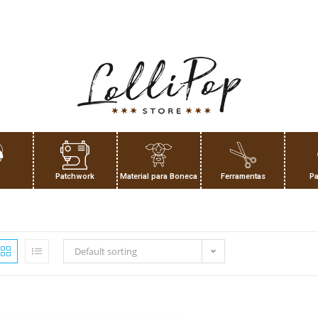
Patchwork
Material para Boneca
Ferramentas
Pa
Default sorting