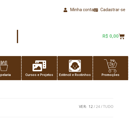
Minha conta
Cadastrar-se
R$
0,00
pelaria
Cursos e Projetos
Estêncil e Rostinhos
Promoções
VER:
12
24
TUDO