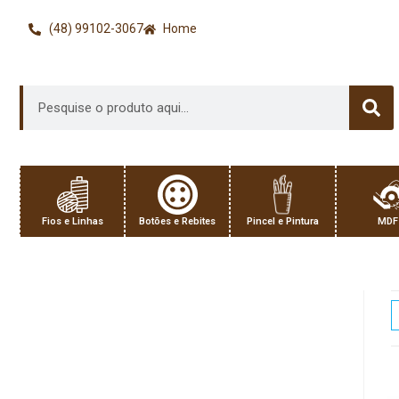
(48) 99102-3067
Home
Fios e Linhas
Botões e Rebites
Pincel e Pintura
MDF