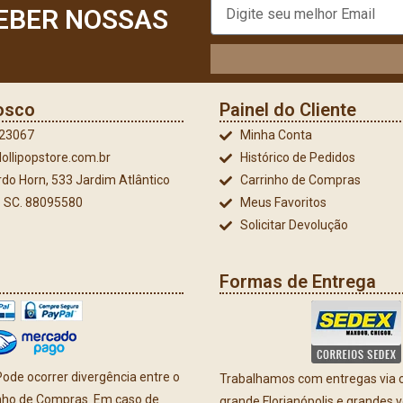
EBER NOSSAS
osco
Painel do Cliente
023067
Minha Conta
ollipopstore.com.br
Histórico de Pedidos
do Horn, 533 Jardim Atlântico
Carrinho de Compras
 - SC. 88095580
Meus Favoritos
Solicitar Devolução
Formas de Entrega
ode ocorrer divergência entre o
Trabalhamos com entregas via co
inho de Compras. Em caso de
grande Florianópolis e grandes 