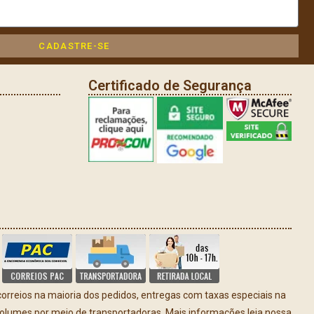
CADASTRE-SE
Certificado de Segurança
rreios na maioria dos pedidos, entregas com taxas especiais na
volumes por meio de transportadoras. Mais informações leia nossa