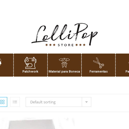
Patchwork
Material para Boneca
Ferramentas
Pa
Default sorting