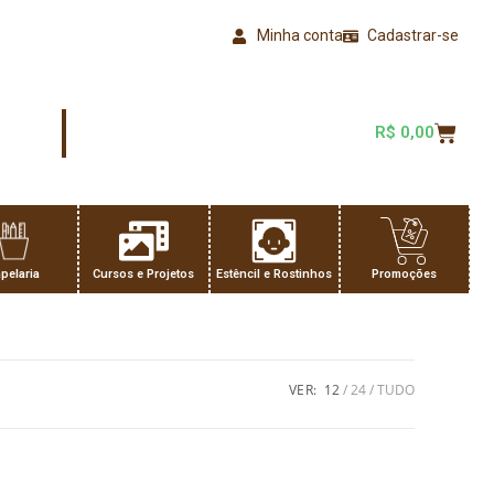
Minha conta
Cadastrar-se
R$
0,00
pelaria
Cursos e Projetos
Estêncil e Rostinhos
Promoções
VER:
12
24
TUDO