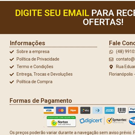
DIGITE SEU EMAIL
PARA REC
OFERTAS!
Informações
Fale Con
Sobre a empresa
(48) 991
Política de Privacidade
contato@l
Termo e Condições
Rua Eduar
Entrega, Trocas e Devoluções
Florianópolis
Política de Compra
Formas de Pagamento
Os preços poderão variar durante a navegação sem aviso prévio. P