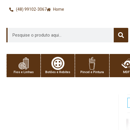
(48) 99102-3067
Home
Fios e Linhas
Botões e Rebites
Pincel e Pintura
MDF